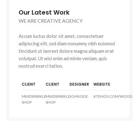
Our Latest Work
WE ARE CREATIVE AGENCY
Accum luctus dolor sit amet, consectetuer
adipiscing elit, sed diam nonummy nibh euismod
tincidunt ut laoreet dolore magna aliquam erat
volutpat. Ut wisi enim ad minim veniam, quis
nostrud exerci tation.
CLIENT
CLIENT
DESIGNER
WEBSITE
MINDSPARKLE
MINDSPARKLE
JOHN DOE
XTEMOS.COM/WOOD
SHOP
SHOP